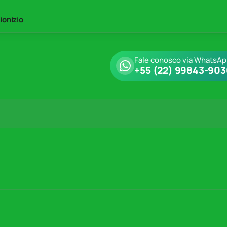
ionizio
Fale conosco via WhatsA
+55 (22) 99843-90