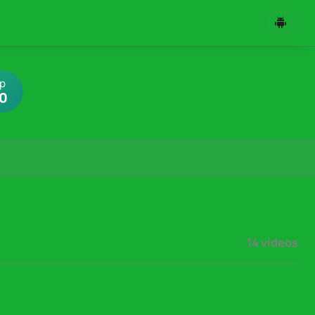
pp
30
14 vídeos